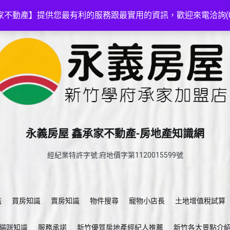
家不動產】提供您最有利的服務跟最實用的資訊，歡迎來電洽詢(03-5
永義房屋 鑫承家不動產-房地產知識網
經紀業特許字號:府地價字第1120015599號
識
買房知識
賣房知識
物件搜尋
寵物小店長
土地增值稅試算
貓咪知識
服務承諾
新竹優質房地產經紀人推薦
新竹各大景點介