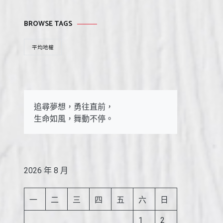
BROWSE TAGS
平均地權
追尋夢想，勇往直前，

生命如風，舞動不停。
2026 年 8 月
一
二
三
四
五
六
日
1
2