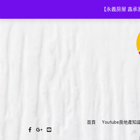
Skip
(03)575-3111
a035753111@gmail.com
to
【永義房屋 鑫承
content
首頁
Youtube房地產知