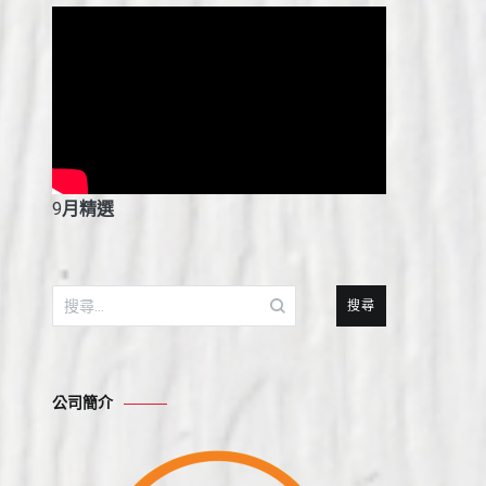
9
月精選
搜
尋
關
鍵
公司簡介
字: