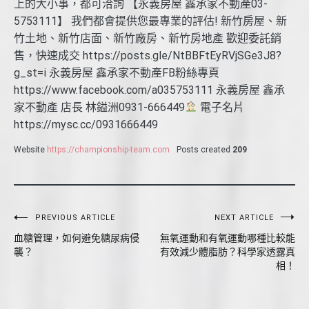
上的大小事，都可洽詢 【永義房屋 鑫承家不動產03-
5753111】 我們都會提供您最專業的評估! 新竹房屋、新
竹土地、新竹店面、新竹廠房、新竹房地產 歡迎委託銷
售，快速成交 https://posts.gle/NtBBFtEyRVjSGe3J8?
g_st=i 永義房屋 鑫承家不動產FB粉絲專頁
https://www.facebook.com/a035753111 永義房屋 鑫承
家不動產 店長 林鎰洲0931-666449
電子名片
https://mysc.cc/0931666449
Website
https://championship-team.com
Posts created
209
文
PREVIOUS ARTICLE
NEXT ARTICLE
血糖管理，如何避免糖尿病侵
無氧運動和有氧運動哪種比較能
章
襲？
有效減少體脂肪？科學家透露真
導
相！
覽