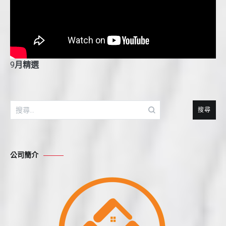
9
月精選
搜
尋
關
鍵
公司簡介
字: