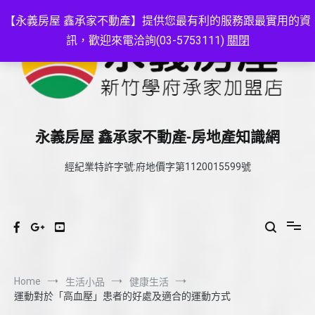
Skip
to
【永義房屋 鑫承家不動產】提供您最有利的服務跟最實用的資
content
訊，歡迎來電洽詢(03-5753111)
關閉
永義房屋 鑫承家不動產-房地產知識網
經紀業特許字號:府地價字第1120015599號
Home
生活小品
健康生活
運動對於「高血壓」患者的好處及適合的運動方式