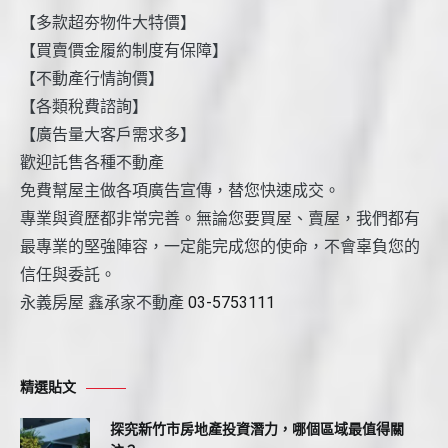
【多款超夯物件大特價】
【買賣價金履約制度有保障】
【不動產行情詢價】
【各類稅費諮詢】
【廣告量大客戶需求多】
歡迎託售各種不動產
免費幫屋主做各項廣告宣傳，替您快速成交。
專業與資歷都非常完善。無論您要買屋、賣屋，我們都有
最專業的堅強陣容，一定能完成您的使命，不會辜負您的
信任與委託。
永義房屋 鑫承家不動產
03-5753111
精選貼文
探究新竹市房地產投資潛力，哪個區域最值得關