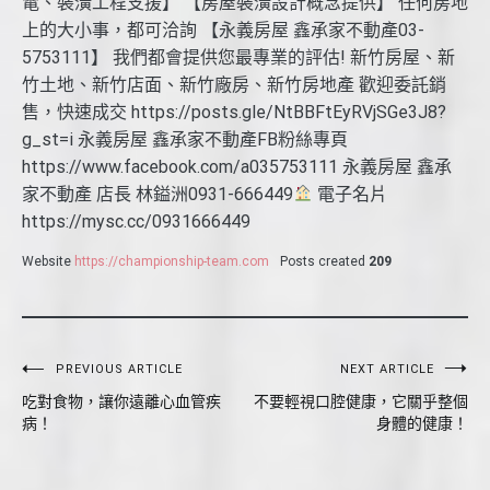
電、裝潢工程支援】 【房屋裝潢設計概念提供】 任何房地
上的大小事，都可洽詢 【永義房屋 鑫承家不動產03-
5753111】 我們都會提供您最專業的評估! 新竹房屋、新
竹土地、新竹店面、新竹廠房、新竹房地產 歡迎委託銷
售，快速成交 https://posts.gle/NtBBFtEyRVjSGe3J8?
g_st=i 永義房屋 鑫承家不動產FB粉絲專頁
https://www.facebook.com/a035753111 永義房屋 鑫承
家不動產 店長 林鎰洲0931-666449
電子名片
https://mysc.cc/0931666449
Website
https://championship-team.com
Posts created
209
文
PREVIOUS ARTICLE
NEXT ARTICLE
吃對食物，讓你遠離心血管疾
不要輕視口腔健康，它關乎整個
章
病！
身體的健康！
導