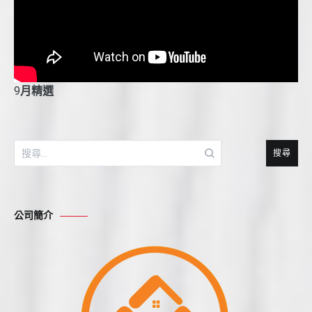
9
月精選
搜
尋
關
鍵
公司簡介
字: