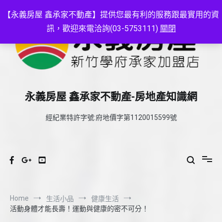
Skip
to
【永義房屋 鑫承家不動產】提供您最有利的服務跟最實用的資
content
訊，歡迎來電洽詢(03-5753111)
關閉
永義房屋 鑫承家不動產-房地產知識網
經紀業特許字號:府地價字第1120015599號
Home
生活小品
健康生活
活動身體才能長壽！運動與健康的密不可分！