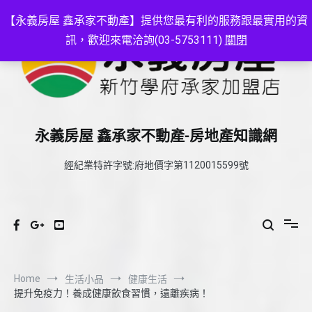
Skip
to
【永義房屋 鑫承家不動產】提供您最有利的服務跟最實用的資
content
訊，歡迎來電洽詢(03-5753111)
關閉
永義房屋 鑫承家不動產-房地產知識網
經紀業特許字號:府地價字第1120015599號
Home
生活小品
健康生活
提升免疫力！養成健康飲食習慣，遠離疾病！