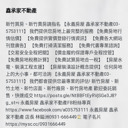
鑫承家不動產
新竹買房、新竹賣房請指名 【永義房屋 鑫承家不動產03-
5753111】 我們提供您房地上最完整的服務 【免費房地行
情估價】 【免費提供實價登錄行情資訊】 【免費各大網站
刊登廣告】 【免費打掃清潔服務】 【免費代書專業諮詢】
【交易安全全程把關】 【價金履約保證專戶全程控管】
【免費房地稅務計算】 【免費試算房地合一稅】 【房屋水
電、裝潢工程支援】 【房屋裝潢設計概念提供】 任何房地
上的大小事，都可洽詢 【永義房屋 鑫承家不動產03-
5753111】 我們都會提供您最專業的評估! 新竹房屋、新
竹土地、新竹店面、新竹廠房、新竹房地產 歡迎委託銷
售，快速成交 https://posts.gle/NtBBFtEyRVjSGe3J8?
g_st=i 永義房屋 鑫承家不動產FB粉絲專頁
https://www.facebook.com/a035753111 永義房屋 鑫承
家不動產 店長 林鎰洲0931-666449
電子名片
https://mysc.cc/0931666449