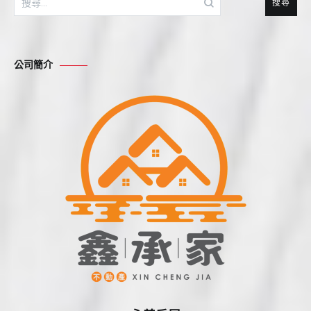
尋
關
鍵
公司簡介
字: