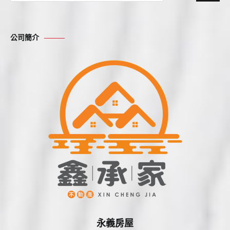
尋
關
鍵
公司簡介
字:
永義房屋