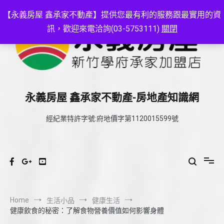
Skip
to
【永義房屋 鑫承家不動產】提供您最有利的服務跟最實用的資
content
訊，歡迎來電洽詢(03-5753111)
關閉
永義房屋 鑫承家不動產-房地產知識網
經紀業特許字號:府地價字第1120015599號
Home
生活小品
健康生活
健康飲食的秘密：了解食物營養價值如何影響身體