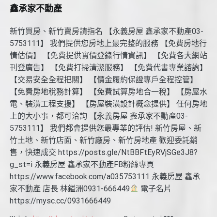
鑫承家不動產
新竹買房、新竹賣房請指名 【永義房屋 鑫承家不動產03-
5753111】 我們提供您房地上最完整的服務 【免費房地行
情估價】 【免費提供實價登錄行情資訊】 【免費各大網站
刊登廣告】 【免費打掃清潔服務】 【免費代書專業諮詢】
【交易安全全程把關】 【價金履約保證專戶全程控管】
【免費房地稅務計算】 【免費試算房地合一稅】 【房屋水
電、裝潢工程支援】 【房屋裝潢設計概念提供】 任何房地
上的大小事，都可洽詢 【永義房屋 鑫承家不動產03-
5753111】 我們都會提供您最專業的評估! 新竹房屋、新
竹土地、新竹店面、新竹廠房、新竹房地產 歡迎委託銷
售，快速成交 https://posts.gle/NtBBFtEyRVjSGe3J8?
g_st=i 永義房屋 鑫承家不動產FB粉絲專頁
https://www.facebook.com/a035753111 永義房屋 鑫承
家不動產 店長 林鎰洲0931-666449
電子名片
https://mysc.cc/0931666449