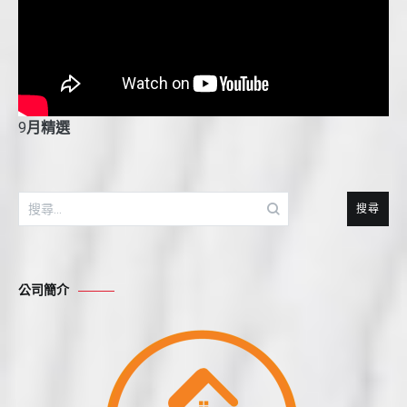
9
月精選
搜
尋
關
鍵
公司簡介
字: