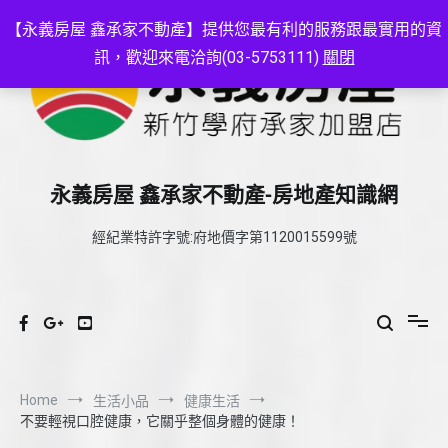
Skip
to
【永義房屋 鑫承家不動產】提供您最有利的服務跟最實用的資
content
訊，歡迎來電洽詢(03-5753111)
關閉
永義房屋 鑫承家不動產-房地產知識網
經紀業特許字號:府地價字第1120015599號
Home
生活小品
健康生活
不要輕視口腔健康，它關乎整個身體的健康！