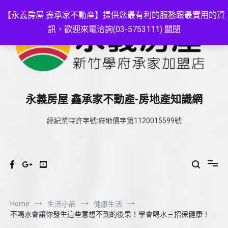
Skip
to
【永義房屋 鑫承家不動產】提供您最有利的服務跟最實用的資
content
訊，歡迎來電洽詢(03-5753111)
關閉
永義房屋 鑫承家不動產-房地產知識網
經紀業特許字號:府地價字第1120015599號
Home
生活小品
健康生活
不喝水會讓你發生這些意想不到的後果！學會喝水三招保健康！