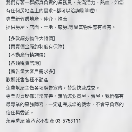
我們有著一群認真負責的業務員，充滿活力、熱血，如您
有任何房地產上的需求~都可以洽詢聊聊喔!!
專業新竹房地產、仲介、推薦
提供房屋、店面、土地、廠房..等豐富物件應有盡有。
【多款超夯物件大特價】
【買賣價金履約制度有保障】
【不動產行情詢價】
【各類稅費諮詢】
【廣告量大客戶需求多】
歡迎託售各種不動產
免費幫屋主做各項廣告宣傳，替您快速成交。
專業與資歷都非常完善。無論您要買屋、賣屋，我們都有
最專業的堅強陣容，一定能完成您的使命，不會辜負您的
信任與委託。
永義房屋 鑫承家不動產
03-5753111