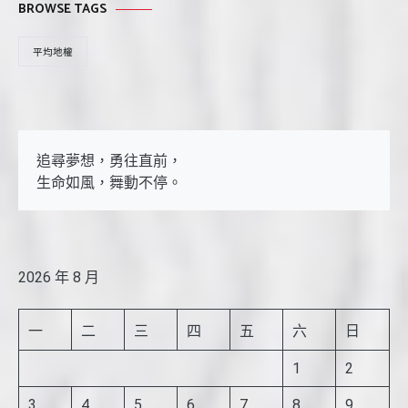
BROWSE TAGS
平均地權
追尋夢想，勇往直前，

生命如風，舞動不停。
2026 年 8 月
一
二
三
四
五
六
日
1
2
3
4
5
6
7
8
9