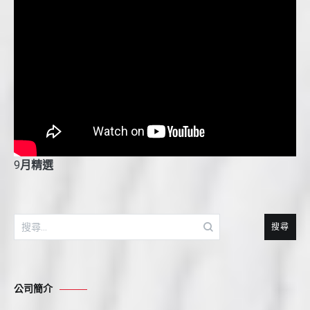
9
月精選
搜
尋
關
鍵
公司簡介
字: