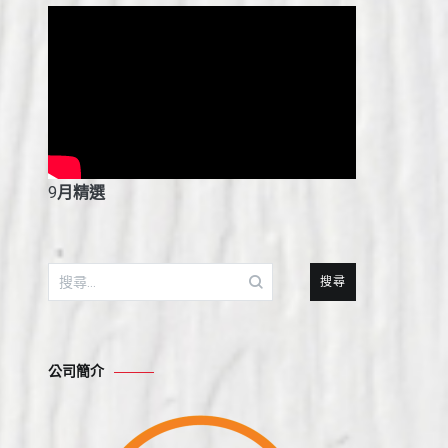
9
月精選
搜
尋
關
鍵
公司簡介
字: