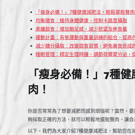
「瘦身必備！」7種健康減肥法，輕鬆擺脫贅肉
均衡膳食：維持身體健康，控制卡路里攝取
高纖飲食：增加飽足感，減少慾望及進食量
運動計畫：有氧運動與重量訓練的組合，提高
減少糖分攝取：改變甜食習慣，避免暴食造成
睡眠管理：穩定生理時鐘，調節荷爾蒙分泌，
「瘦身必備！」7種健
肉！
你是否常常為了想要減肥而感到煩惱呢？當然，要
夠採取正確的方法，就可以輕鬆地擺脫贅肉，讓自
以下，我們為大家介紹7種健康減肥法，幫助您在