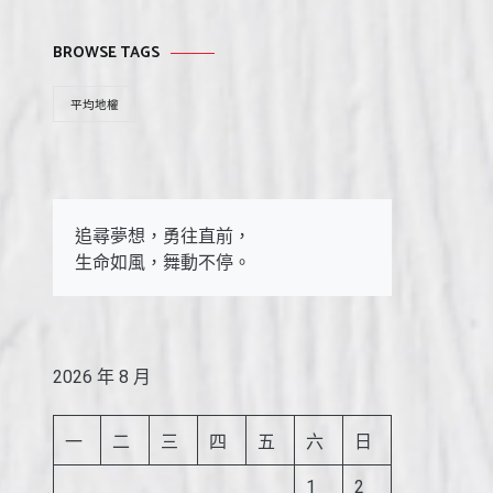
BROWSE TAGS
平均地權
追尋夢想，勇往直前，

生命如風，舞動不停。
2026 年 8 月
一
二
三
四
五
六
日
1
2