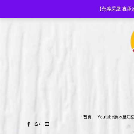
Skip
(03)575-3111
a035753111@gmail.com
to
【永義房屋 鑫承
content
首頁
Youtube房地產知