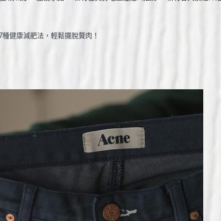
7種健康減肥法，輕鬆擺脫贅肉！