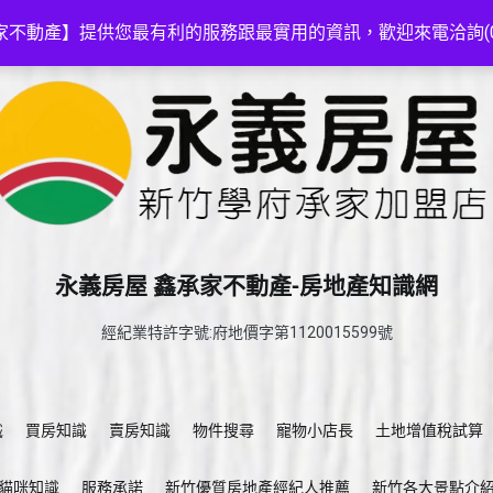
家不動產】提供您最有利的服務跟最實用的資訊，歡迎來電洽詢(03-5
永義房屋 鑫承家不動產-房地產知識網
經紀業特許字號:府地價字第1120015599號
識
買房知識
賣房知識
物件搜尋
寵物小店長
土地增值稅試算
貓咪知識
服務承諾
新竹優質房地產經紀人推薦
新竹各大景點介