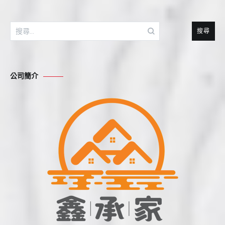
搜
尋
關
鍵
公司簡介
字: