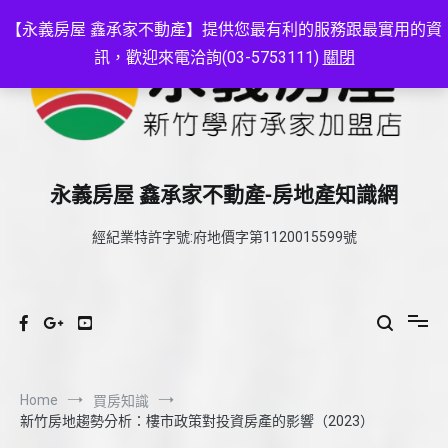
Skip
to
【永義房屋 鑫承家不動產】提供您最有利的服務跟最實用的資
content
訊，歡迎來電洽詢(03-5753111)
關閉
永義房屋 鑫承家不動產-房地產知識網
經紀業特許字號:府地價字第1120015599號
Home
買房知識
新竹房地趨勢分析：樓市政策對投資房產的影響（2023）