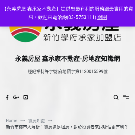
Skip
to
【永義房屋 鑫承家不動產】提供您最有利的服務跟最實用的資
content
訊，歡迎來電洽詢(03-5753111)
關閉
永義房屋 鑫承家不動產-房地產知識網
經紀業特許字號:府地價字第1120015599號
Home
買房知識
新竹市樓市大解析：買房還是租房，對於投資者來說哪個更有利？