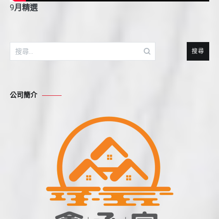
9
月精選
搜
尋
關
鍵
公司簡介
字: