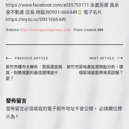
https://www.facebook.com/a035753111 永義房屋 鑫承
家不動產 店長 林鎰洲0931-666449
電子名片
https://mysc.cc/0931666449
Website
https://championship-team.com
Posts created
209
文
PREVIOUS ARTICLE
NEXT ARTICLE
新竹市樓市大解析：買房還是租
新竹市房地產投資熱點分析，哪
章
房，財務規劃的最佳選擇是什
個區域最能帶來高回報？
導
麼？
覽
發佈留言
發佈留言必須填寫的電子郵件地址不會公開。
必填欄位標
示為
*