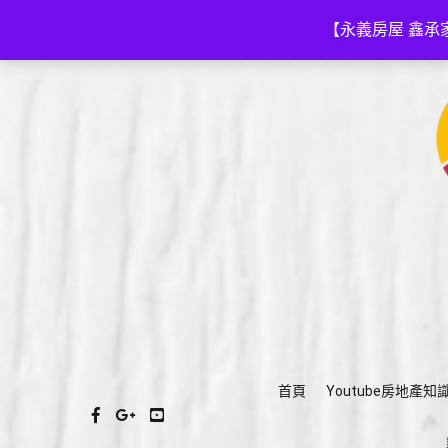
Skip
(03)575-3111
a035753111@gmail.com
to
【永義房屋 鑫承
content
首頁
Youtube房地產知