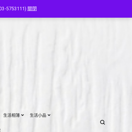
753111)
關閉
生活相簿
生活小品
紹