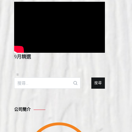
9
月精選
搜
尋
關
鍵
公司簡介
字: