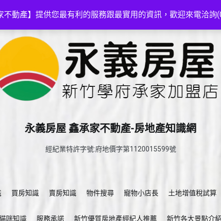
家不動產】提供您最有利的服務跟最實用的資訊，歡迎來電洽詢(03-5
永義房屋 鑫承家不動產-房地產知識網
經紀業特許字號:府地價字第1120015599號
識
買房知識
賣房知識
物件搜尋
寵物小店長
土地增值稅試算
貓咪知識
服務承諾
新竹優質房地產經紀人推薦
新竹各大景點介