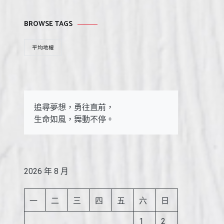
BROWSE TAGS
平均地權
追尋夢想，勇往直前，

生命如風，舞動不停。
2026 年 8 月
一
二
三
四
五
六
日
1
2