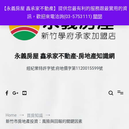
Skip
to
【永義房屋 鑫承家不動產】提供您最有利的服務跟最實用的資
content
訊，歡迎來電洽詢(03-5753111)
關閉
永義房屋 鑫承家不動產-房地產知識網
經紀業特許字號:府地價字第1120015599號
Home
買房知識
新竹市房地產投資：風險與回報的關鍵因素