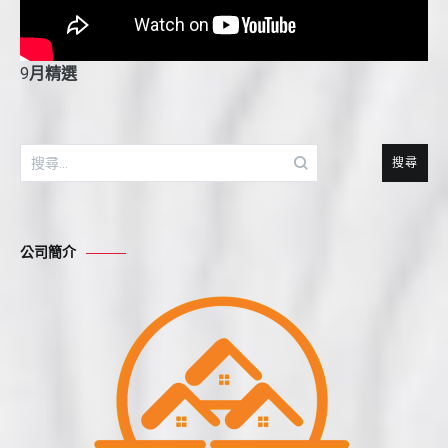
9
月精選
搜
尋
關
鍵
公司簡介
字: