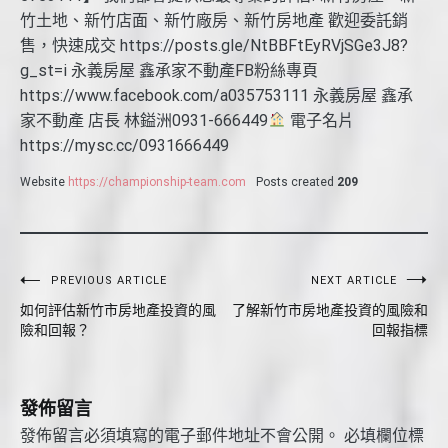
竹土地、新竹店面、新竹廠房、新竹房地產 歡迎委託銷
售，快速成交 https://posts.gle/NtBBFtEyRVjSGe3J8?
g_st=i 永義房屋 鑫承家不動產FB粉絲專頁
https://www.facebook.com/a035753111 永義房屋 鑫承
家不動產 店長 林鎰洲0931-666449
電子名片
https://mysc.cc/0931666449
Website
https://championship-team.com
Posts created
209
文
PREVIOUS ARTICLE
NEXT ARTICLE
如何評估新竹市房地產投資的風
了解新竹市房地產投資的風險和
章
險和回報？
回報指標
導
覽
發佈留言
發佈留言必須填寫的電子郵件地址不會公開。
必填欄位標