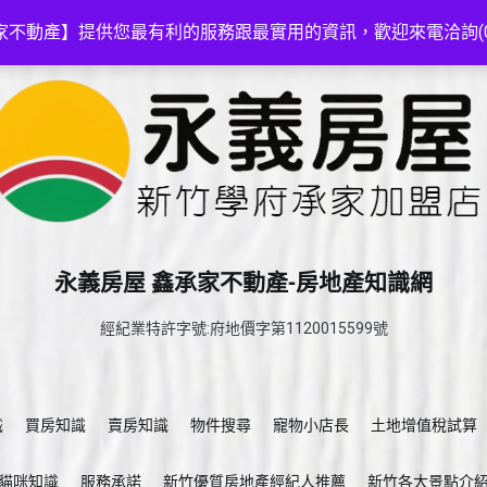
家不動產】提供您最有利的服務跟最實用的資訊，歡迎來電洽詢(03-5
永義房屋 鑫承家不動產-房地產知識網
經紀業特許字號:府地價字第1120015599號
識
買房知識
賣房知識
物件搜尋
寵物小店長
土地增值稅試算
貓咪知識
服務承諾
新竹優質房地產經紀人推薦
新竹各大景點介