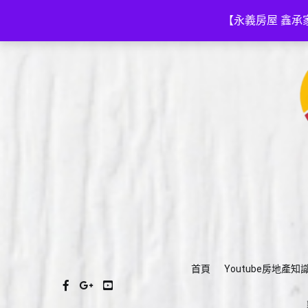
Skip
(03)575-3111
a035753111@gmail.com
to
【永義房屋 鑫承
content
首頁
Youtube房地產知