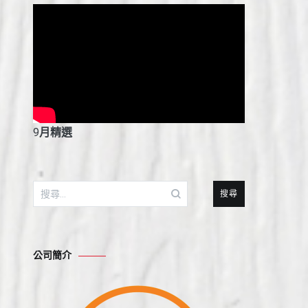
9
月精選
搜
尋
關
鍵
公司簡介
字: