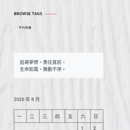
BROWSE TAGS
平均地權
追尋夢想，勇往直前，

生命如風，舞動不停。
2026 年 8 月
一
二
三
四
五
六
日
1
2