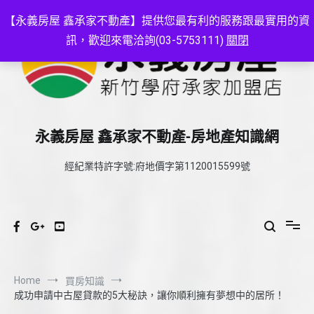
Skip
to
【永義房屋 鑫承家不動產】提供您最有利的服務跟最實用的資
content
訊，歡迎來電洽詢(03-5753111)
關閉
永義房屋 鑫承家不動產-房地產知識網
經紀業特許字號:府地價字第1120015599號
Home
買房知識
成功申請中古屋貸款的5大秘訣，讓你順利擁有夢想中的居所！