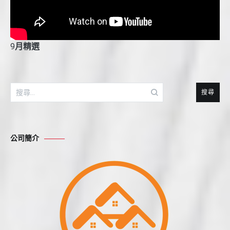
9
月精選
搜
尋
關
鍵
公司簡介
字: