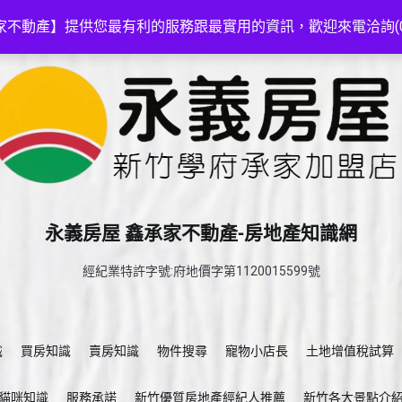
家不動產】提供您最有利的服務跟最實用的資訊，歡迎來電洽詢(03-5
永義房屋 鑫承家不動產-房地產知識網
經紀業特許字號:府地價字第1120015599號
識
買房知識
賣房知識
物件搜尋
寵物小店長
土地增值稅試算
貓咪知識
服務承諾
新竹優質房地產經紀人推薦
新竹各大景點介