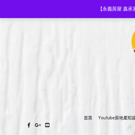
Skip
(03)575-3111
a035753111@gmail.com
to
【永義房屋 鑫承
content
首頁
Youtube房地產知