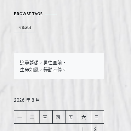
BROWSE TAGS
平均地權
追尋夢想，勇往直前，

生命如風，舞動不停。
2026 年 8 月
一
二
三
四
五
六
日
1
2