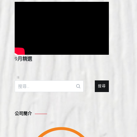
9
月精選
搜
尋
關
鍵
公司簡介
字: