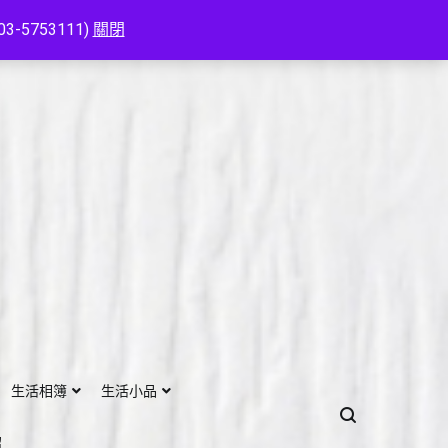
753111)
關閉
生活相簿
生活小品
紹