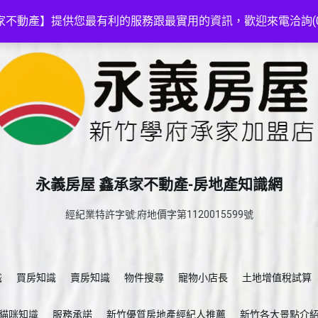
家不動產】提供您最有利的服務跟最實用的資訊，歡迎來電洽詢(03-5
永義房屋 鑫承家不動產-房地產知識網
經紀業特許字號:府地價字第1120015599號
識
買房知識
賣房知識
物件搜尋
寵物小店長
土地增值稅試算
貓咪知識
服務承諾
新竹優質房地產經紀人推薦
新竹各大景點介