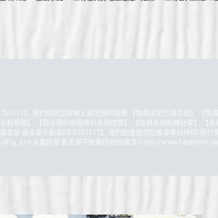
5753111】 我們提供您房地上最完整的服務 【免費房地行情估價】 
全程把關】 【價金履約保證專戶全程控管】 【免費房地稅務計算】 【免
房屋 鑫承家不動產03-5753111】 我們都會提供您最專業的評估! 
SGe3J8?g_st=i 永義房屋 鑫承家不動產FB粉絲專頁 https://www.faceboo