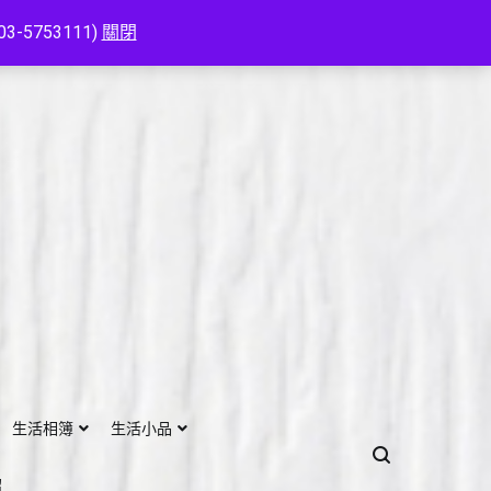
753111)
關閉
生活相簿
生活小品
紹