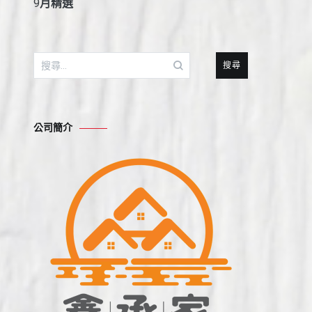
9
月精選
搜
尋
關
鍵
公司簡介
字: