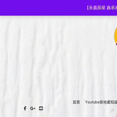
Skip
(03)575-3111
a035753111@gmail.com
to
【永義房屋 鑫承
content
首頁
Youtube房地產知