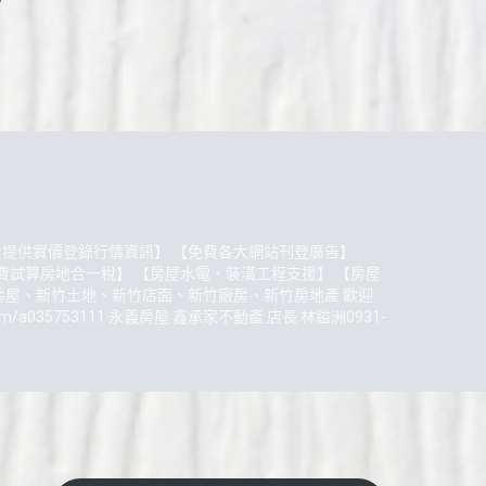
【免費提供實價登錄行情資訊】 【免費各大網站刊登廣告】
費試算房地合一稅】 【房屋水電、裝潢工程支援】 【房屋
新竹房屋、新竹土地、新竹店面、新竹廠房、新竹房地產 歡迎
k.com/a035753111 永義房屋 鑫承家不動產 店長 林鎰洲0931-