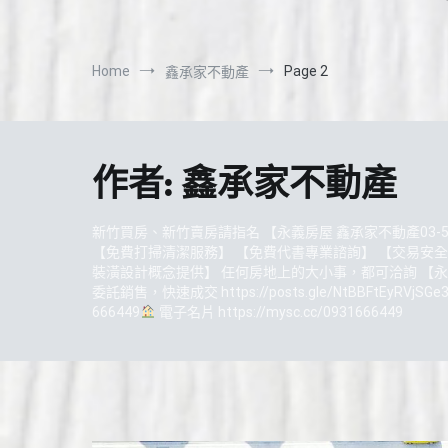
Home
Page 2
鑫承家不動產
作者:
鑫承家不動產
新竹買房、新竹賣房請指名 【永義房屋 鑫承家不動產03-
【免費打掃清潔服務】 【免費代書專業諮詢】 【交易安全
裝潢設計概念提供】 任何房地上的大小事，都可洽詢 【永義
委託銷售，快速成交 https://posts.gle/NtBBFtEyRVj
666449
電子名片 https://mysc.cc/0931666449