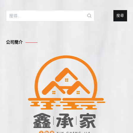
搜
尋
關
鍵
公司簡介
字: