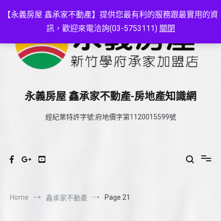
Skip
to
【永義房屋 鑫承家不動產】提供您最有利的服務跟最實用的資
content
訊，歡迎來電洽詢(03-5753111)
關閉
永義房屋 鑫承家不動產-房地產知識網
經紀業特許字號:府地價字第1120015599號
Home
Page 21
鑫承家不動產