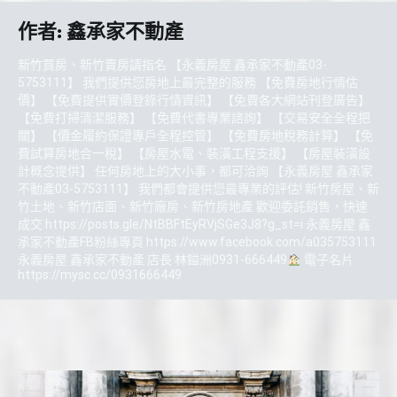
作者:
鑫承家不動產
新竹買房、新竹賣房請指名 【永義房屋 鑫承家不動產03-
5753111】 我們提供您房地上最完整的服務 【免費房地行情估
價】 【免費提供實價登錄行情資訊】 【免費各大網站刊登廣告】
【免費打掃清潔服務】 【免費代書專業諮詢】 【交易安全全程把
關】 【價金履約保證專戶全程控管】 【免費房地稅務計算】 【免
費試算房地合一稅】 【房屋水電、裝潢工程支援】 【房屋裝潢設
計概念提供】 任何房地上的大小事，都可洽詢 【永義房屋 鑫承家
不動產03-5753111】 我們都會提供您最專業的評估! 新竹房屋、新
竹土地、新竹店面、新竹廠房、新竹房地產 歡迎委託銷售，快速
成交 https://posts.gle/NtBBFtEyRVjSGe3J8?g_st=i 永義房屋 鑫
承家不動產FB粉絲專頁 https://www.facebook.com/a035753111
永義房屋 鑫承家不動產 店長 林鎰洲0931-666449
電子名片
https://mysc.cc/0931666449