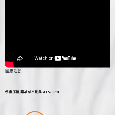
團康活動
永義房屋 鑫承家不動產 03-5753111