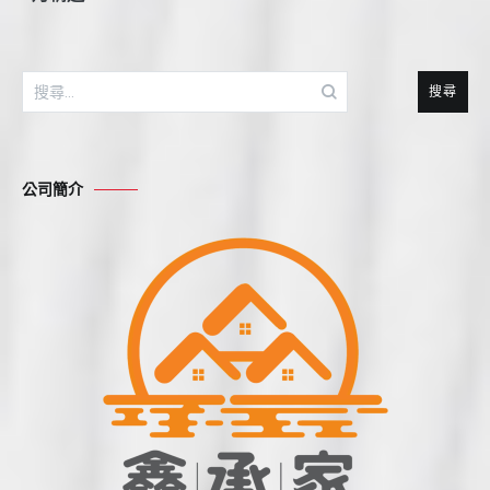
搜
尋
關
鍵
公司簡介
字: