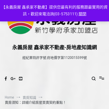
Skip
to
【永義房屋 鑫承家不動產】提供您最有利的服務跟最實用的資
content
訊，歡迎來電洽詢(03-5753111)
關閉
永義房屋 鑫承家不動產-房地產知識網
經紀業特許字號:府地價字第1120015599號
Home
賣房知識
賣房須知：詳細介紹房屋買賣契約重點！