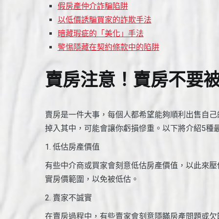
假房產仲介詐騙陷阱
以低價誘騙買家的詐欺手法
暗藏瑕疵的「美化」手法
警惕隱藏在契約條款中的陷阱
賣房注意！賣房不要被
賣房是一件大事，每個人都希望能夠順利出售自己
掉入其中，可能會讓你虧損慘重。以下將介紹5種
1. 低估房產價值
有些中介商或買家會刻意低估房產價值，以此來壓
實房價範圍，以免被低估。
2. 賣家不誠實
在賣房過程中，有些賣家會刻意隱瞞房產問題或欠