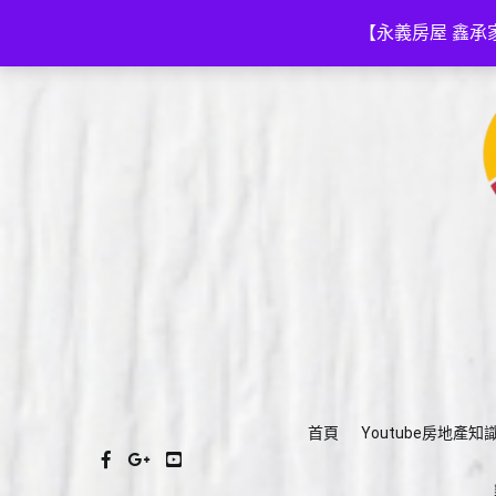
Skip
(03)575-3111
a035753111@gmail.com
to
【永義房屋 鑫承
content
首頁
Youtube房地產知