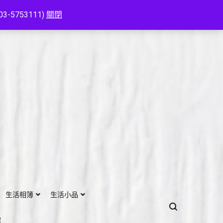
753111)
關閉
生活相簿
生活小品
紹