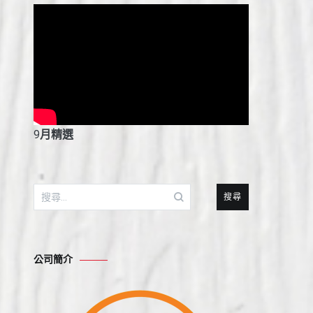
9
月精選
搜
尋
關
鍵
公司簡介
字: