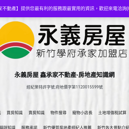
家不動產】提供您最有利的服務跟最實用的資訊，歡迎來電洽詢(03-5
永義房屋 鑫承家不動產-房地產知識網
經紀業特許字號:府地價字第1120015599號
識
買房知識
賣房知識
物件搜尋
寵物小店長
土地增值稅試算
貓咪知識
服務承諾
新竹優質房地產經紀人推薦
新竹各大景點介