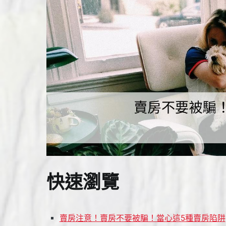
快速瀏覽
賣房注意！賣房不要被騙！當心這5種賣房陷阱