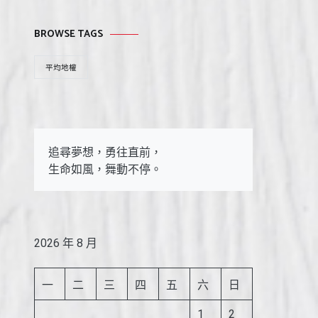
BROWSE TAGS
平均地權
追尋夢想，勇往直前，

生命如風，舞動不停。
2026 年 8 月
一
二
三
四
五
六
日
1
2