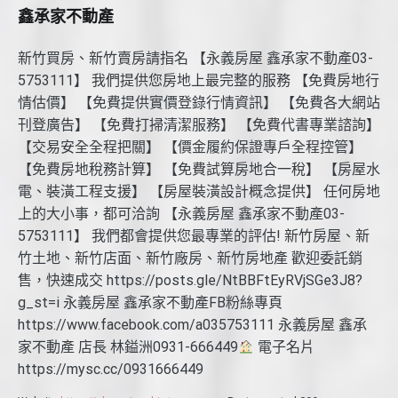
鑫承家不動產
新竹買房、新竹賣房請指名 【永義房屋 鑫承家不動產03-
5753111】 我們提供您房地上最完整的服務 【免費房地行
情估價】 【免費提供實價登錄行情資訊】 【免費各大網站
刊登廣告】 【免費打掃清潔服務】 【免費代書專業諮詢】
【交易安全全程把關】 【價金履約保證專戶全程控管】
【免費房地稅務計算】 【免費試算房地合一稅】 【房屋水
電、裝潢工程支援】 【房屋裝潢設計概念提供】 任何房地
上的大小事，都可洽詢 【永義房屋 鑫承家不動產03-
5753111】 我們都會提供您最專業的評估! 新竹房屋、新
竹土地、新竹店面、新竹廠房、新竹房地產 歡迎委託銷
售，快速成交 https://posts.gle/NtBBFtEyRVjSGe3J8?
g_st=i 永義房屋 鑫承家不動產FB粉絲專頁
https://www.facebook.com/a035753111 永義房屋 鑫承
家不動產 店長 林鎰洲0931-666449
電子名片
https://mysc.cc/0931666449