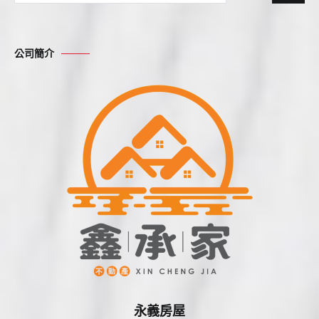
尋
關
鍵
公司簡介
字:
永義房屋