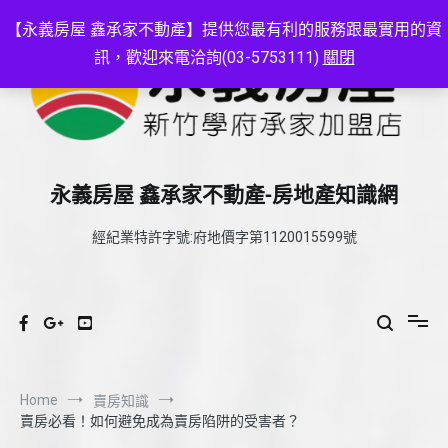
Skip
to
【永義房屋 鑫承家不動產】提供您最有利的服務跟最實用的資
content
訊，歡迎來電洽詢(03-5753111)
關閉
永義房屋 鑫承家不動產-房地產知識網
經紀業特許字號:府地價字第1120015599號
Home
賣房知識
賣房必看！如何避免成為賣房陷阱的受害者？