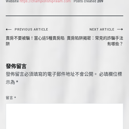
Website
https://championship-team.com
Posts created
209
文
PREVIOUS ARTICLE
NEXT ARTICLE
賣房不要被騙！當心這5種賣房陷
賣房陷阱揭密：常見的詐騙手法
章
阱
有哪些？
導
覽
發佈留言
發佈留言必須填寫的電子郵件地址不會公開。
必填欄位標
示為
*
留言
*