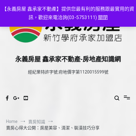
Skip
to
【永義房屋 鑫承家不動產】提供您最有利的服務跟最實用的資
content
訊，歡迎來電洽詢(03-5753111)
關閉
永義房屋 鑫承家不動產-房地產知識網
經紀業特許字號:府地價字第1120015599號
Home
賣房知識
賣房心得大公開：房屋美容、清潔、裝潢技巧分享