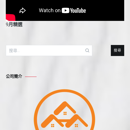
9
月精選
搜
尋
關
鍵
公司簡介
字: