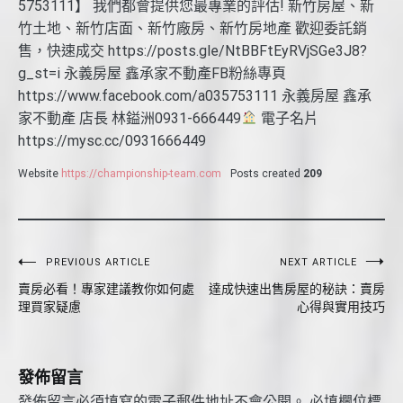
5753111】 我們都會提供您最專業的評估! 新竹房屋、新
竹土地、新竹店面、新竹廠房、新竹房地產 歡迎委託銷
售，快速成交 https://posts.gle/NtBBFtEyRVjSGe3J8?
g_st=i 永義房屋 鑫承家不動產FB粉絲專頁
https://www.facebook.com/a035753111 永義房屋 鑫承
家不動產 店長 林鎰洲0931-666449
電子名片
https://mysc.cc/0931666449
Website
https://championship-team.com
Posts created
209
文
PREVIOUS ARTICLE
NEXT ARTICLE
賣房必看！專家建議教你如何處
達成快速出售房屋的秘訣：賣房
章
理買家疑慮
心得與實用技巧
導
覽
發佈留言
發佈留言必須填寫的電子郵件地址不會公開。
必填欄位標