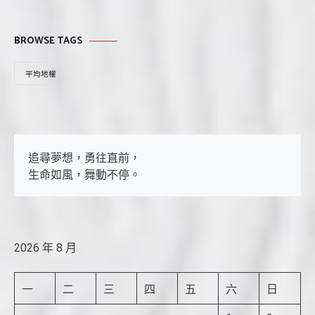
BROWSE TAGS
平均地權
追尋夢想，勇往直前，

生命如風，舞動不停。
2026 年 8 月
一
二
三
四
五
六
日