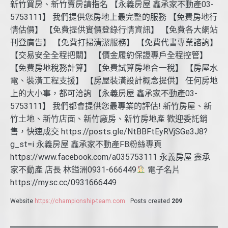
新竹買房、新竹賣房請指名 【永義房屋 鑫承家不動產03-
5753111】 我們提供您房地上最完整的服務 【免費房地行
情估價】 【免費提供實價登錄行情資訊】 【免費各大網站
刊登廣告】 【免費打掃清潔服務】 【免費代書專業諮詢】
【交易安全全程把關】 【價金履約保證專戶全程控管】
【免費房地稅務計算】 【免費試算房地合一稅】 【房屋水
電、裝潢工程支援】 【房屋裝潢設計概念提供】 任何房地
上的大小事，都可洽詢 【永義房屋 鑫承家不動產03-
5753111】 我們都會提供您最專業的評估! 新竹房屋、新
竹土地、新竹店面、新竹廠房、新竹房地產 歡迎委託銷
售，快速成交 https://posts.gle/NtBBFtEyRVjSGe3J8?
g_st=i 永義房屋 鑫承家不動產FB粉絲專頁
https://www.facebook.com/a035753111 永義房屋 鑫承
家不動產 店長 林鎰洲0931-666449
電子名片
https://mysc.cc/0931666449
Website
https://championship-team.com
Posts created
209