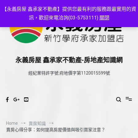
Skip
to
【永義房屋 鑫承家不動產】提供您最有利的服務跟最實用的資
content
訊，歡迎來電洽詢(03-5753111)
關閉
永義房屋 鑫承家不動產-房地產知識網
經紀業特許字號:府地價字第1120015599號
Home
賣房知識
賣房心得分享：如何提高房屋價值與吸引買家注意？