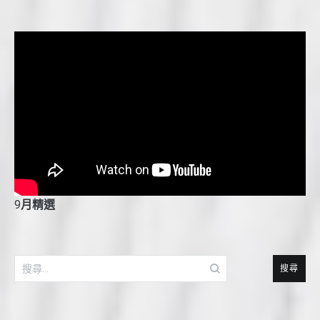
9
月精選
搜
尋
關
鍵