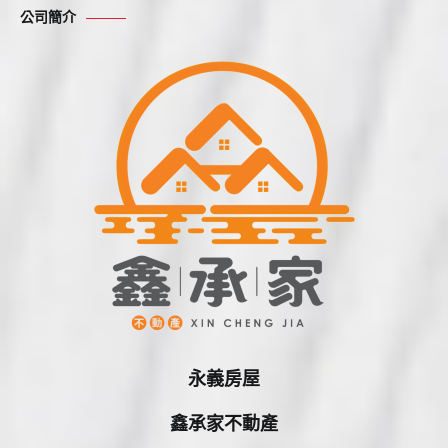
公司簡介
字:
永義房屋
鑫承家不動產