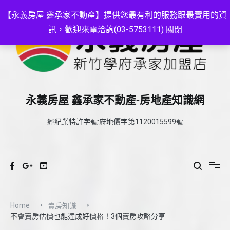
Skip
to
【永義房屋 鑫承家不動產】提供您最有利的服務跟最實用的資
content
訊，歡迎來電洽詢(03-5753111)
關閉
永義房屋 鑫承家不動產-房地產知識網
經紀業特許字號:府地價字第1120015599號
Home
賣房知識
不會賣房估價也能達成好價格！3個賣房攻略分享