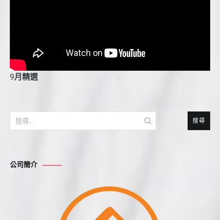
9
月精選
搜
尋
關
鍵
公司簡介
字: