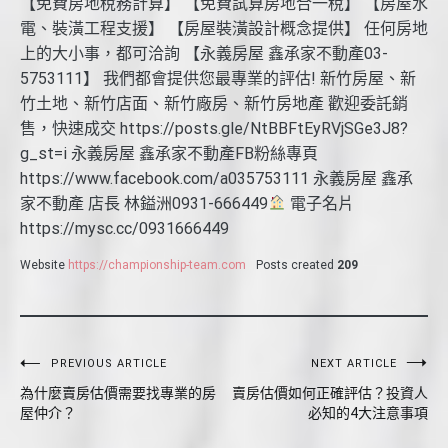
【免費房地稅務計算】 【免費試算房地合一稅】 【房屋水
電、裝潢工程支援】 【房屋裝潢設計概念提供】 任何房地
上的大小事，都可洽詢 【永義房屋 鑫承家不動產03-
5753111】 我們都會提供您最專業的評估! 新竹房屋、新
竹土地、新竹店面、新竹廠房、新竹房地產 歡迎委託銷
售，快速成交 https://posts.gle/NtBBFtEyRVjSGe3J8?
g_st=i 永義房屋 鑫承家不動產FB粉絲專頁
https://www.facebook.com/a035753111 永義房屋 鑫承
家不動產 店長 林鎰洲0931-666449
電子名片
https://mysc.cc/0931666449
Website
https://championship-team.com
Posts created
209
文
PREVIOUS ARTICLE
NEXT ARTICLE
為什麼賣房估價需要找專業的房
賣房估價如何正確評估？投資人
章
屋仲介？
必知的4大注意事項
導