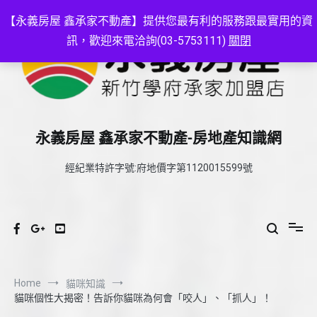
Skip
to
【永義房屋 鑫承家不動產】提供您最有利的服務跟最實用的資
content
訊，歡迎來電洽詢(03-5753111)
關閉
永義房屋 鑫承家不動產-房地產知識網
經紀業特許字號:府地價字第1120015599號
Home
貓咪知識
貓咪個性大揭密！告訴你貓咪為何會「咬人」、「抓人」！