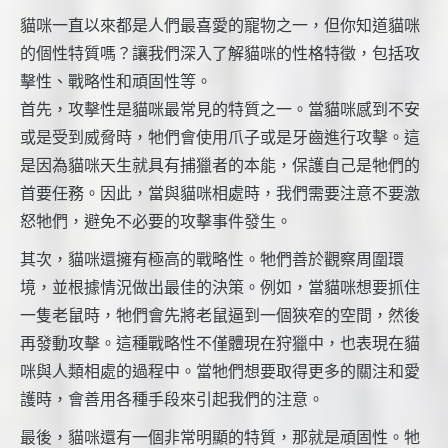
貓咪一直以來都是人們最喜愛的寵物之一，但你知道貓咪
的個性特質嗎？讓我們深入了解貓咪的性格特徵，包括攻
擊性、戰略性和頑固性等。
首先，攻擊性是貓咪最常見的特質之一。當貓咪感到不安
或是受到威脅時，牠們會使用爪子或是牙齒進行攻擊。這
是因為貓咪天生就具有捕獵者的本能，保護自己是牠們的
首要任務。因此，當與貓咪相處時，我們需要注意不要激
怒牠們，避免不必要的攻擊事件發生。
其次，貓咪還擁有極高的戰略性。牠們善於觀察周圍環
境，並根據情況做出最佳的決策。例如，當貓咪想要抓住
一隻老鼠時，牠們會先將老鼠逼到一個狹窄的空間，然後
再發動攻擊。這種戰略性不僅體現在狩獵中，也表現在貓
咪與人類相處的過程中。當牠們想要取得更多的關注和愛
護時，會善用各種手段來引起我們的注意。
最後，貓咪還有一個非常明顯的特質，那就是頑固性。牠