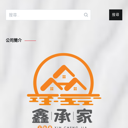
搜
尋
關
鍵
公司簡介
字: