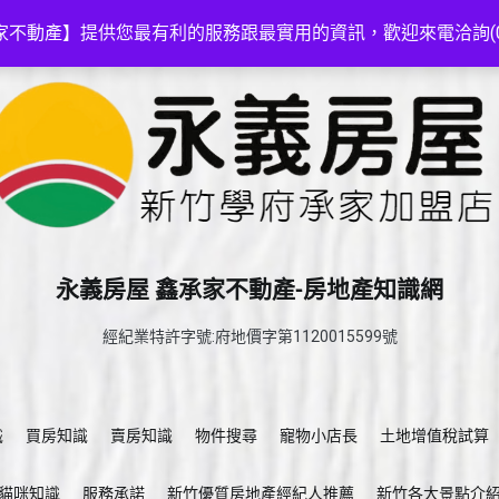
家不動產】提供您最有利的服務跟最實用的資訊，歡迎來電洽詢(03-5
永義房屋 鑫承家不動產-房地產知識網
經紀業特許字號:府地價字第1120015599號
識
買房知識
賣房知識
物件搜尋
寵物小店長
土地增值稅試算
貓咪知識
服務承諾
新竹優質房地產經紀人推薦
新竹各大景點介