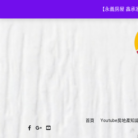
Skip
(03)575-3111
a035753111@gmail.com
to
【永義房屋 鑫承
content
首頁
Youtube房地產知