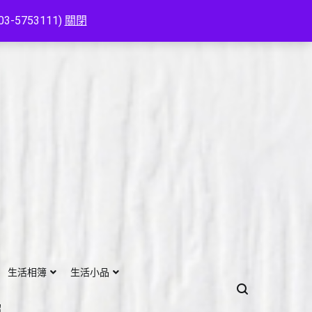
753111)
關閉
生活相簿
生活小品
紹