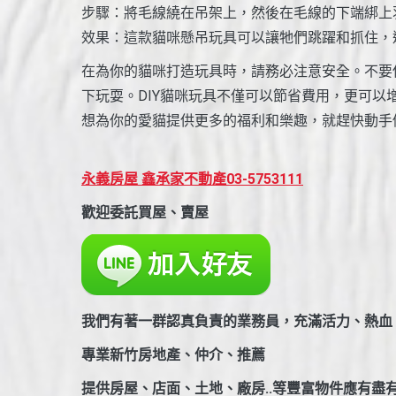
步驟：將毛線繞在吊架上，然後在毛線的下端綁上
效果：這款貓咪懸吊玩具可以讓牠們跳躍和抓住，
在為你的貓咪打造玩具時，請務必注意安全。不要
下玩耍。DIY貓咪玩具不僅可以節省費用，更可
想為你的愛貓提供更多的福利和樂趣，就趕快動手做
永義房屋 鑫承家不動產03-5753111
歡迎委託買屋、賣屋
我們有著一群認真負責的業務員，充滿活力、熱血，
專業新竹房地產、仲介、推薦
提供房屋、店面、土地、廠房..等豐富物件應有盡