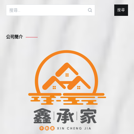
搜
尋
關
鍵
公司簡介
字: