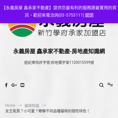
Skip
to
【永義房屋 鑫承家不動產】提供您最有利的服務跟最實用的資
content
訊，歡迎來電洽詢(03-5753111)
關閉
永義房屋 鑫承家不動產-房地產知識網
經紀業特許字號:府地價字第1120015599號
Home
貓咪知識
女王氣質？小可愛？瞭解不同品種貓咪的個性特色！