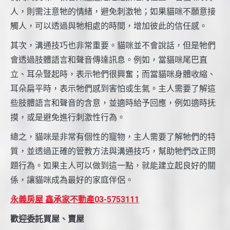
人，則需注意牠的情緒，避免刺激牠；如果貓咪不願意接
觸人，可以透過與牠相處的時間，增加彼此的信任感。
其次，溝通技巧也非常重要。貓咪並不會說話，但是牠們
會透過肢體語言和聲音傳達訊息。例如，當貓咪尾巴直
立、耳朵豎起時，表示牠們很興奮；而當貓咪身體收縮、
耳朵扁平時，表示牠們感到害怕或生氣。主人需要了解這
些肢體語言和聲音的含意，並適時給予回應，例如適時抚
摸，或是避免進行刺激性行為。
總之，貓咪是非常有個性的寵物，主人需要了解牠們的特
質，並透過正確的管教方法與溝通技巧，幫助牠們改正問
題行為。如果主人可以做到這一點，就能建立起良好的關
係，讓貓咪成為最好的家庭伴侶。
永義房屋 鑫承家不動產03-5753111
歡迎委託買屋、賣屋