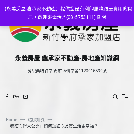
Skip
to
【永義房屋 鑫承家不動產】提供您最有利的服務跟最實用的資
content
訊，歡迎來電洽詢(03-5753111)
關閉
永義房屋 鑫承家不動產-房地產知識網
經紀業特許字號:府地價字第1120015599號
Home
貓咪知識
「養貓心得大公開」如何讓貓咪品質生活更幸福？