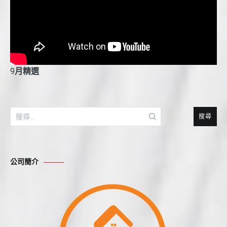
9
月精選
搜
尋
關
鍵
公司簡介
字: