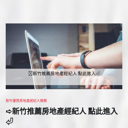
新竹優質房地產經紀人推薦
➪新竹推薦房地產經紀人 點此進入
⏎