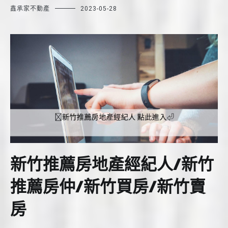
鑫承家不動產
2023-05-28
新竹推薦房地產經紀人/新竹
推薦房仲/新竹買房/新竹賣
房