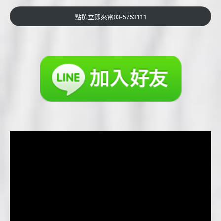
點選立即來電03-5753111