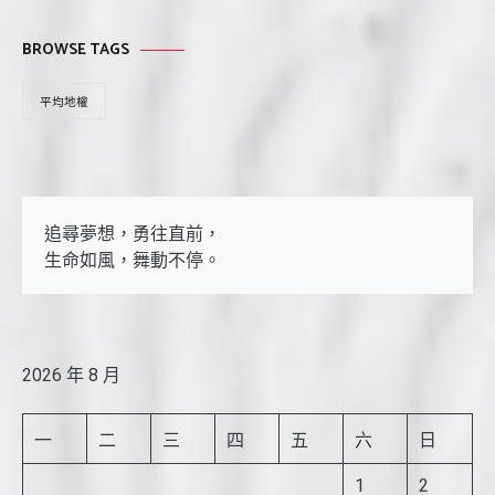
BROWSE TAGS
平均地權
追尋夢想，勇往直前，

生命如風，舞動不停。
2026 年 8 月
一
二
三
四
五
六
日
1
2