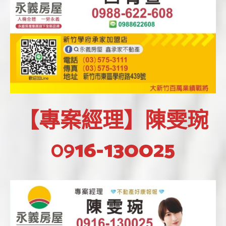
【專案經理】陳雯琬
09
16-130025