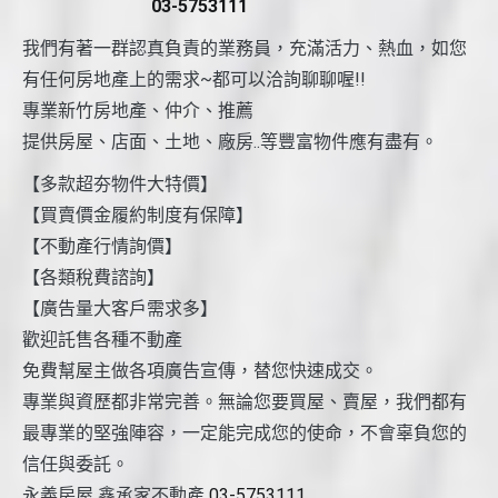
03-5753111
我們有著一群認真負責的業務員，充滿活力、熱血，如您
有任何房地產上的需求~都可以洽詢聊聊喔!!
專業新竹房地產、仲介、推薦
提供房屋、店面、土地、廠房..等豐富物件應有盡有。
【多款超夯物件大特價】
【買賣價金履約制度有保障】
【不動產行情詢價】
【各類稅費諮詢】
【廣告量大客戶需求多】
歡迎託售各種不動產
免費幫屋主做各項廣告宣傳，替您快速成交。
專業與資歷都非常完善。無論您要買屋、賣屋，我們都有
最專業的堅強陣容，一定能完成您的使命，不會辜負您的
信任與委託。
永義房屋 鑫承家不動產
03-5753111