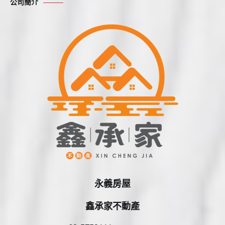
公司簡介
字:
永義房屋
鑫承家不動產