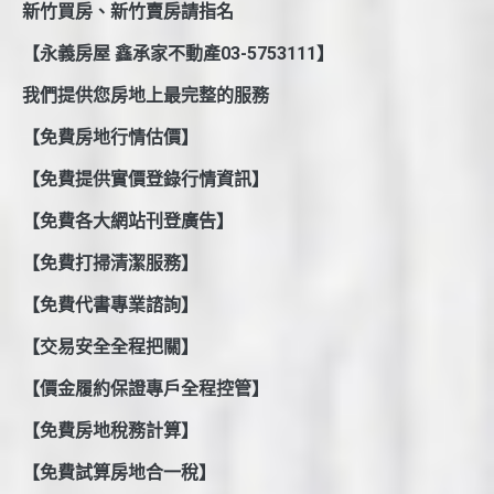
新竹買房、新竹賣房請指名
【永義房屋 鑫承家不動產03-5753111】
我們提供您房地上最完整的服務
【免費房地行情估價】
【免費提供實價登錄行情資訊】
【免費各大網站刊登廣告】
【免費打掃清潔服務】
【免費代書專業諮詢】
【交易安全全程把關】
【價金履約保證專戶全程控管】
【免費房地稅務計算】
【免費試算房地合一稅】