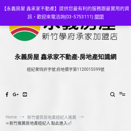
Skip
to
【永義房屋 鑫承家不動產】提供您最有利的服務跟最實用的資
content
訊，歡迎來電洽詢(03-5753111)
關閉
永義房屋 鑫承家不動產-房地產知識網
經紀業特許字號:府地價字第1120015599號
Home
新竹優質房地產經紀人推薦
➪新竹推薦房地產經紀人 點此進入⏎