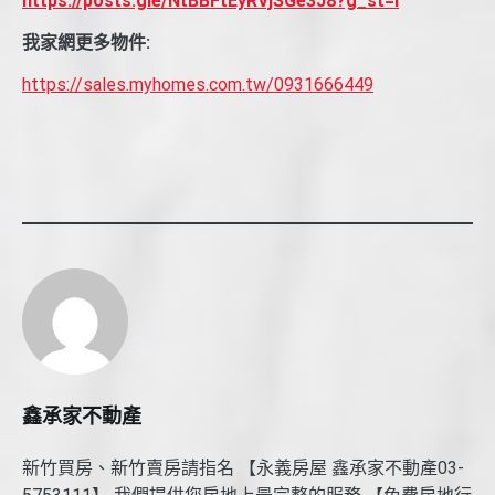
https://posts.gle/NtBBFtEyRVjSGe3J8?g_st=i
我家網更多物件:
https://sales.myhomes.com.tw/0931666449
鑫承家不動產
新竹買房、新竹賣房請指名 【永義房屋 鑫承家不動產03-