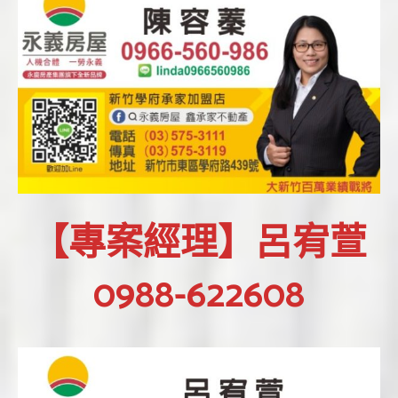
【專案經理】呂宥萱
0988-622608