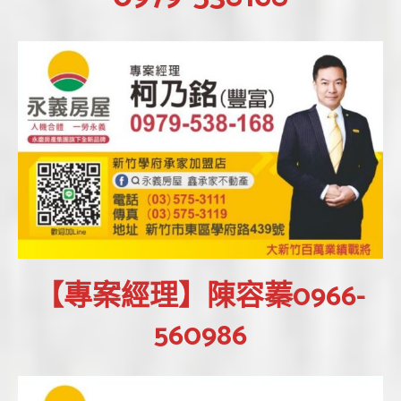
【專案經理】陳容蓁0966-
560986