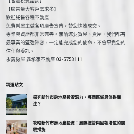
【各類稅費諮詢】
【廣告量大客戶需求多】
歡迎託售各種不動產
免費幫屋主做各項廣告宣傳，替您快速成交。
專業與資歷都非常完善。無論您要買屋、賣屋，我們都有
最專業的堅強陣容，一定能完成您的使命，不會辜負您的
信任與委託。
永義房屋 鑫承家不動產
03-5753111
精選貼文
探究新竹市房地產投資潛力，哪個區域最值得關
注？
攻略新竹市房地產投資：風險控管與回報增值的關
鍵措施