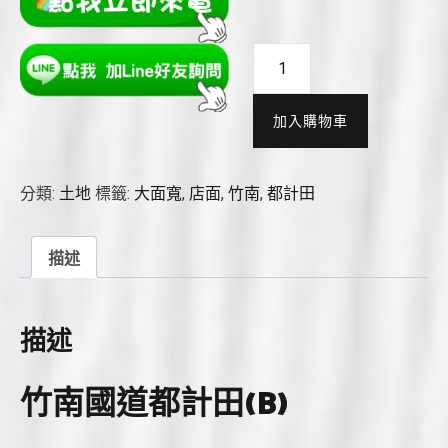
竹
南
國
加入購物車
道
都
計
分類:
土地
標籤:
大面寬
,
店面
,
竹南
,
都計田
田
(B)
數
描述
量
描述
竹南國道都計田(B)