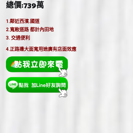
總價:739萬
1.鄰近西濱.國道
2.寬敞道路 都計內田地
3. 交通便利
4.正路邊大面寬用途廣有店面效應