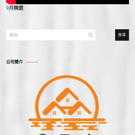
9
月精選
搜
尋
關
鍵
公司簡介
字: