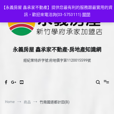
Skip
to
【永義房屋 鑫承家不動產】提供您最有利的服務跟最實用的資
content
訊，歡迎來電洽詢(03-5753111)
關閉
永義房屋 鑫承家不動產-房地產知識網
經紀業特許字號:府地價字第1120015599號
Home
商品
竹南國道都計田(B)