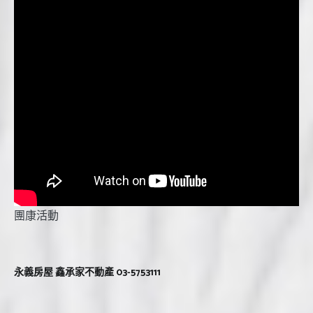
團康活動
永義房屋 鑫承家不動產 03-5753111