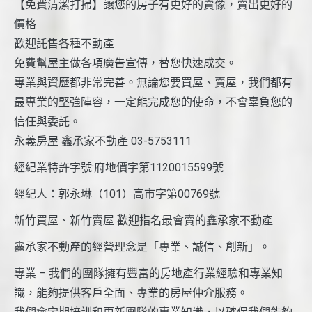
【免費清潔打掃】讓您的房子有更好的賣像，賣出更好的
價格
歡迎託售各種不動產
免費幫屋主做各項廣告宣傳，替您快速成交。
專業與資歷都非常完善。無論您要買屋、賣屋，我們都有
最專業的堅強陣容，一定能完成您的使命，不會辜負您的
信任與委託。
永義房屋 鑫承家不動產 03-5753111
經紀業特許字號:府地價字第1120015599號
經紀人：郭永琳（101）高市字第00769號
新竹買屋、新竹賣屋 歡迎指名最會賣的鑫承家不動產
鑫承家不動產的經營理念是「專業、誠信、創新」。
專業 – 我們的團隊擁有豐富的房地產行業經驗和專業知
識，能夠提供客戶全面、專業的房屋仲介服務。