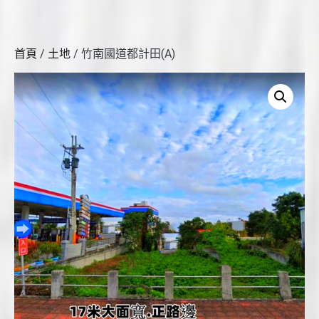
首頁
/
土地
/ 竹南國道都計田(A)