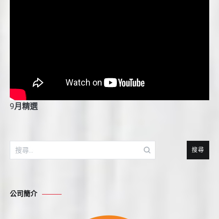
9
月精選
搜
尋
關
鍵
公司簡介
字: