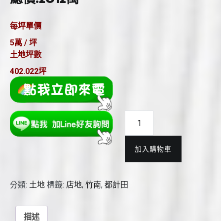
每坪單價
5萬 / 坪
土地坪數
402.022坪
竹
南
國
加入購物車
道
都
計
分類:
土地
標籤:
店地
,
竹南
,
都計田
田
(A)
數
描述
量