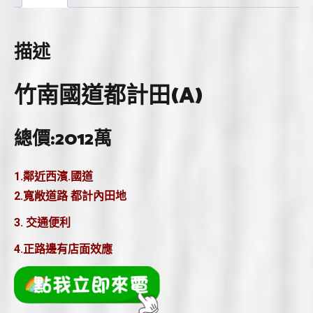
描述
竹南國道都計田(A)
總價:2012萬
1.鄰近西濱.國道
2.寬敞道路 都計內田地
3. 交通便利
4.正路邊有店面效應