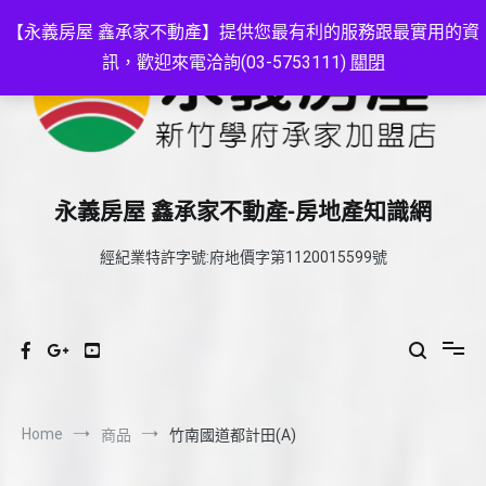
Skip
to
【永義房屋 鑫承家不動產】提供您最有利的服務跟最實用的資
content
訊，歡迎來電洽詢(03-5753111)
關閉
永義房屋 鑫承家不動產-房地產知識網
經紀業特許字號:府地價字第1120015599號
Home
商品
竹南國道都計田(A)