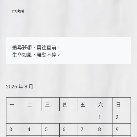
平均地權
追尋夢想，勇往直前，

生命如風，舞動不停。
2026 年 8 月
一
二
三
四
五
六
日
1
2
3
4
5
6
7
8
9