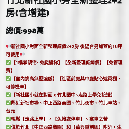
竹北新社國小旁全新整理2+2
建)
房(含增建)
數
量
總價:998萬
新社國小對面全新整理超值2+2房 後陽台另加蓋約10坪
可使用
【1樓孝親宅~免爬樓梯】【全新整理低總價】【免管理
費】
【室內挑高無壓迫感】【社區前庭與中庭貼心遮雨棚，
可停機車】
【新社國小就在對面 x 竹北國中~走路上學免接送】
鄰近新社市場、中正西路商圈、竹北夜市、竹北車站、
台元
輕鬆【走路上學】，【免接送停車】、塞車之苦
位於竹北【中正西路商圈】和【華興重劃區】附近，生