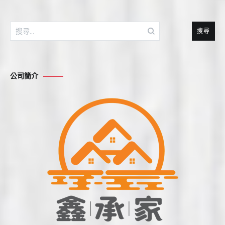
搜
尋
關
鍵
公司簡介
字: