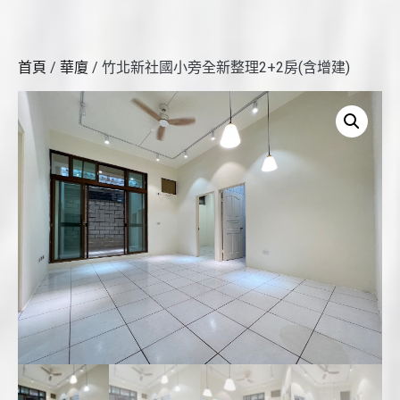
首頁
/
華廈
/ 竹北新社國小旁全新整理2+2房(含增建)