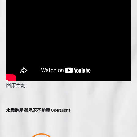
團康活動
永義房屋 鑫承家不動產 03-5753111