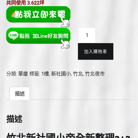
共同使用
3.622坪
竹
北
新
加入購物車
社
國
小
分類:
華廈
標籤:
1樓
,
新社國小
,
竹北
,
竹北夜市
旁
全
新
描述
整
理
2+2
描述
房
(含
增