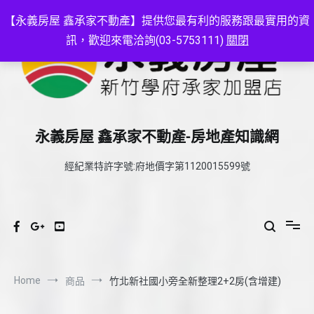
Skip
to
【永義房屋 鑫承家不動產】提供您最有利的服務跟最實用的資
content
訊，歡迎來電洽詢(03-5753111)
關閉
永義房屋 鑫承家不動產-房地產知識網
經紀業特許字號:府地價字第1120015599號
Home
商品
竹北新社國小旁全新整理2+2房(含增建)