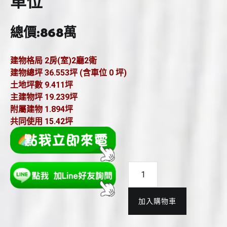
車位
總價:868萬
建物格局
2房(室)2廳2衛
建物總坪
36.553坪
(含車位 0 坪)
土地坪數
9.411坪
主建物坪
19.239坪
附屬建物
1.894坪
共同使用
15.42坪
大
埔
台
加入購物車
積
電