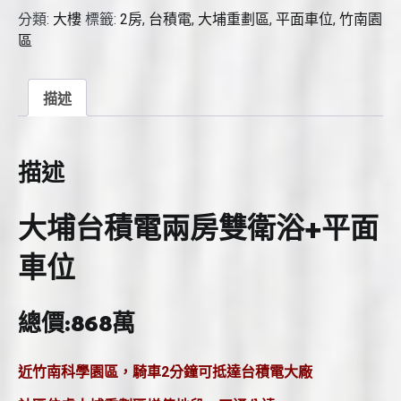
兩
分類:
大樓
標籤:
2房
,
台積電
,
大埔重劃區
,
平面車位
,
竹南園
房
區
雙
衛
浴
描述
+平
面
車
描述
位
數
大埔台積電兩房雙衛浴+平面
量
車位
總價:868萬
近竹南科學園區，騎車2分鐘可抵達台積電大廠