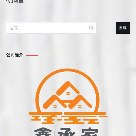
9
月精選
搜
尋
關
鍵
公司簡介
字: