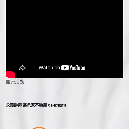
團康活動
永義房屋 鑫承家不動產 03-5753111