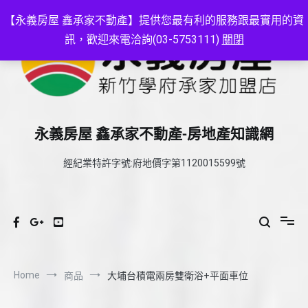
Skip
to
【永義房屋 鑫承家不動產】提供您最有利的服務跟最實用的資
content
訊，歡迎來電洽詢(03-5753111)
關閉
永義房屋 鑫承家不動產-房地產知識網
經紀業特許字號:府地價字第1120015599號
Home
商品
大埔台積電兩房雙衛浴+平面車位