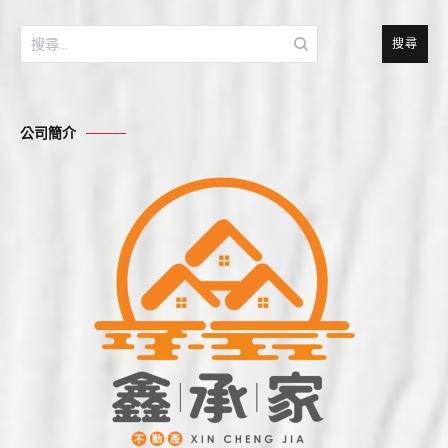
搜
尋
關
鍵
公司簡介
字: