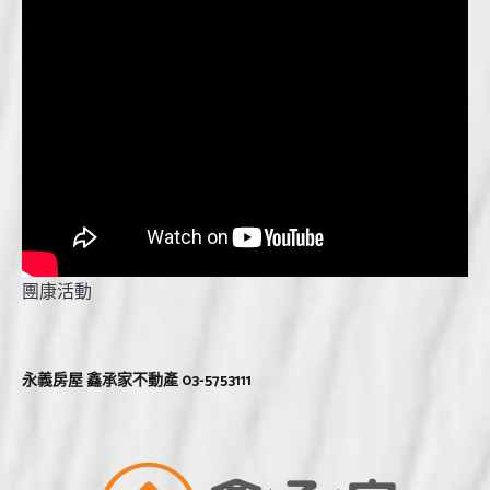
團康活動
永義房屋 鑫承家不動產 03-5753111