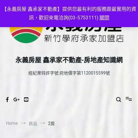
Skip
to
【永義房屋 鑫承家不動產】提供您最有利的服務跟最實用的資
content
訊，歡迎來電洽詢(03-5753111)
關閉
永義房屋 鑫承家不動產-房地產知識網
經紀業特許字號:府地價字第1120015599號
Home
商品
2房