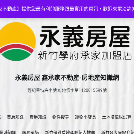
家不動產】提供您最有利的服務跟最實用的資訊，歡迎來電洽詢(03-5
永義房屋 鑫承家不動產-房地產知識網
經紀業特許字號:府地價字第1120015599號
識
買房知識
賣房知識
物件搜尋
寵物小店長
土地增值稅試算
貓咪知識
服務承諾
新竹優質房地產經紀人推薦
新竹各大景點介