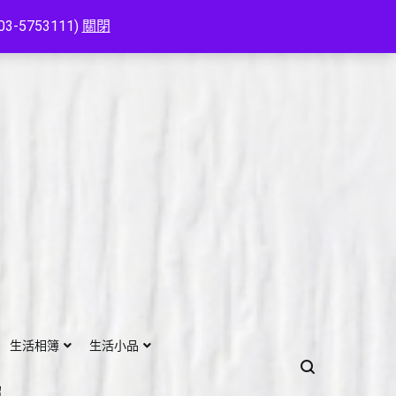
753111)
關閉
生活相簿
生活小品
紹