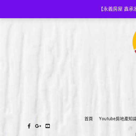
Skip
(03)575-3111
a035753111@gmail.com
to
【永義房屋 鑫承
content
首頁
Youtube房地產知