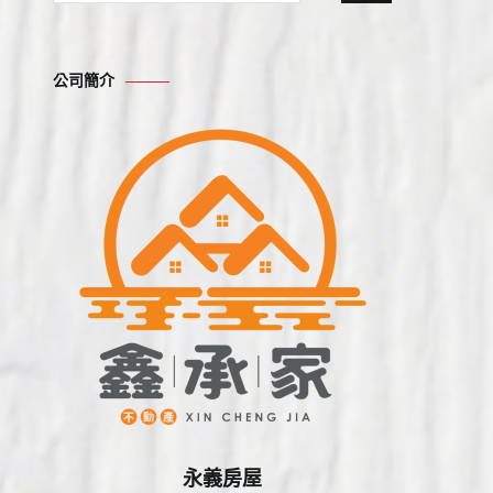
尋
關
鍵
公司簡介
字:
永義房屋