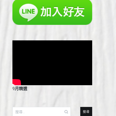
9
月精選
搜