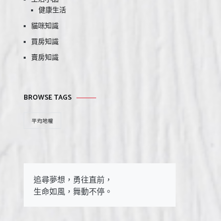
健康生活
貓咪知識
買房知識
賣房知識
BROWSE TAGS
平均地權
追尋夢想，勇往直前，

生命如風，舞動不停。