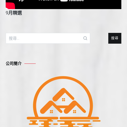
9
月精選
搜
尋
關
鍵
公司簡介
字: