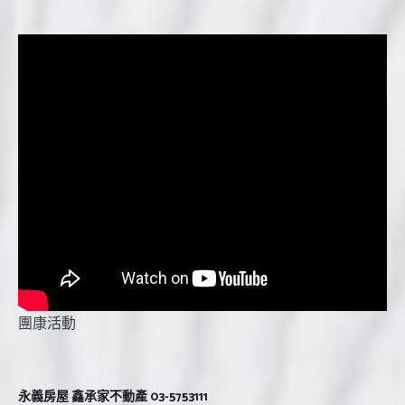
團康活動
永義房屋 鑫承家不動產 03-5753111