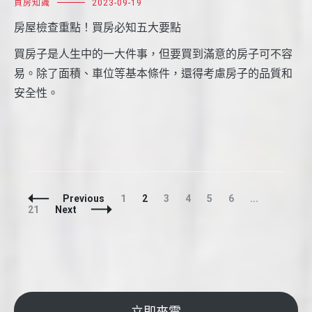
買房知識
2023-09-19
房屋檢查重點！買房必知五大要點
買房子是人生中的一大件事，但要買到滿意的房子可不容
易。除了面積、車位等基本條件，還得考慮房子的品質和
安全性。
Posts
Page
Page
Page
Page
Page
Page
Page
Previous
1
2
3
4
5
6
...
Navigation
21
Next
立即來電