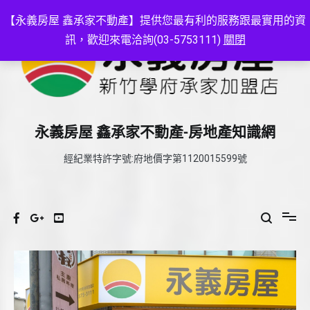
Skip
to
【永義房屋 鑫承家不動產】提供您最有利的服務跟最實用的資
content
訊，歡迎來電洽詢(03-5753111)
關閉
永義房屋 鑫承家不動產-房地產知識網
經紀業特許字號:府地價字第1120015599號