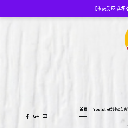
Skip
(03)575-3111
a035753111@gmail.com
to
【永義房屋 鑫承
content
首頁
Youtube房地產知