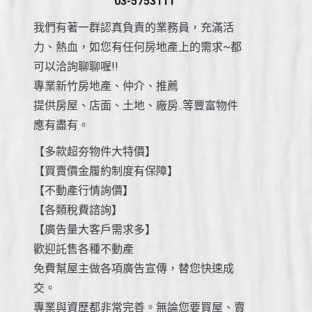
03-5753111
我們有著一群認真負責的業務員，充滿活
力、熱血，如您有任何房地產上的需求~都
可以洽詢聊聊喔!!
專業新竹房地產、仲介、推薦
提供房屋、店面、土地、廠房..等豐富物件
應有盡有。
【多款超夯物件大特價】
【買賣價金履約制度有保障】
【不動產行情詢價】
【各類稅費諮詢】
【廣告量大客戶需求多】
歡迎託售各種不動產
免費幫屋主做各項廣告宣傳，替您快速成
交。
專業與資歷都非常完善。無論您要買屋、賣