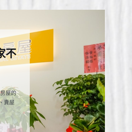
家不
對房屋的
、賣屋