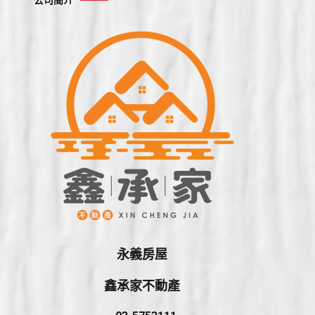
公司簡介
字:
永義房屋
鑫承家不動產