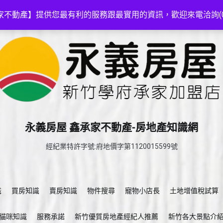
家不動產】提供您最有利的服務跟最實用的資訊，歡迎來電洽詢(03-5
永義房屋 鑫承家不動產-房地產知識網
經紀業特許字號:府地價字第1120015599號
識
買房知識
賣房知識
物件搜尋
寵物小店長
土地增值稅試算
貓咪知識
服務承諾
新竹優質房地產經紀人推薦
新竹各大景點介