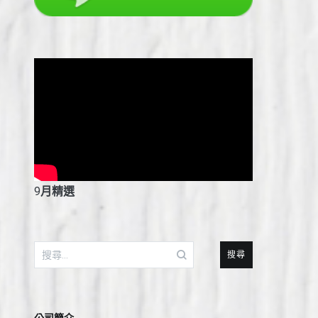
9
月精選
搜
尋
關
鍵