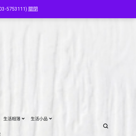
753111)
關閉
生活相簿
生活小品
紹