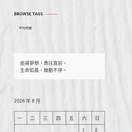
BROWSE TAGS
平均地權
追尋夢想，勇往直前，

生命如風，舞動不停。
2026 年 8 月
一
二
三
四
五
六
日
1
2