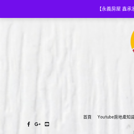
Skip
(03)575-3111
a035753111@gmail.com
to
【永義房屋 鑫承
content
首頁
Youtube房地產知