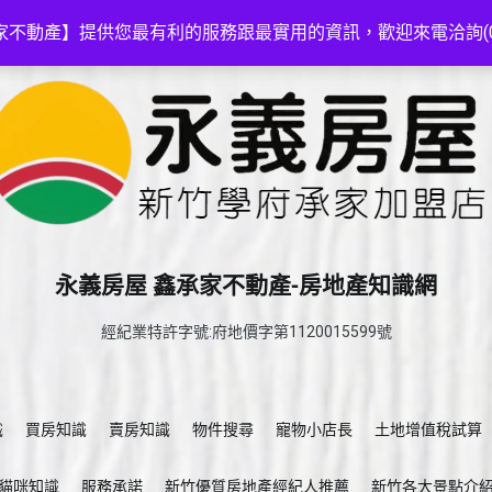
家不動產】提供您最有利的服務跟最實用的資訊，歡迎來電洽詢(03-5
永義房屋 鑫承家不動產-房地產知識網
經紀業特許字號:府地價字第1120015599號
識
買房知識
賣房知識
物件搜尋
寵物小店長
土地增值稅試算
貓咪知識
服務承諾
新竹優質房地產經紀人推薦
新竹各大景點介