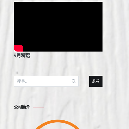
9
月精選
搜
尋
關
鍵
公司簡介
字: