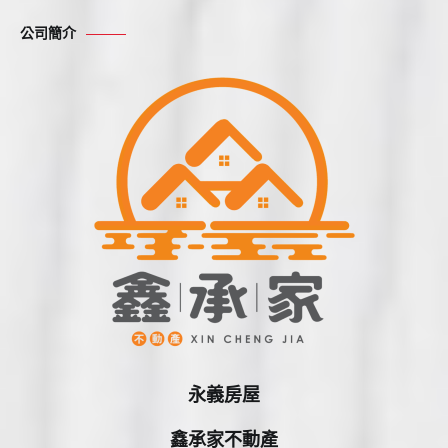
鍵
公司簡介
字:
永義房屋
鑫承家不動產