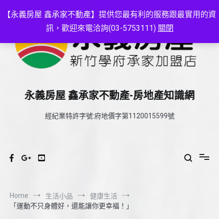
Skip
to
【永義房屋 鑫承家不動產】提供您最有利的服務跟最實用的資
content
訊，歡迎來電洽詢(03-5753111)
關閉
永義房屋 鑫承家不動產-房地產知識網
經紀業特許字號:府地價字第1120015599號
Home
生活小品
健康生活
「運動不只身體好，還能讓你更幸福！」