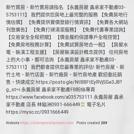
新竹買房、新竹賣房請指名 【永義房屋 鑫承家不動產03-
5753111】 我們提供您房地上最完整的服務 【免費房地行
情估價】 【免費提供實價登錄行情資訊】 【免費各大網站
刊登廣告】 【免費打掃清潔服務】 【免費代書專業諮詢】
【交易安全全程把關】 【價金履約保證專戶全程控管】
【免費房地稅務計算】 【免費試算房地合一稅】 【房屋水
電、裝潢工程支援】 【房屋裝潢設計概念提供】 任何房地
上的大小事，都可洽詢 【永義房屋 鑫承家不動產03-
5753111】 我們都會提供您最專業的評估! 新竹房屋、新
竹土地、新竹店面、新竹廠房、新竹房地產 歡迎委託銷
售，快速成交 https://posts.gle/NtBBFtEyRVjSGe3J8?
g_st=i 永義房屋 鑫承家不動產FB粉絲專頁
https://www.facebook.com/a035753111 永義房屋 鑫承
家不動產 店長 林鎰洲0931-666449
電子名片
https://mysc.cc/0931666449
Website
https://championship-team.com
Posts created
209