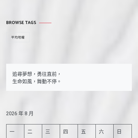
BROWSE TAGS
平均地權
追尋夢想，勇往直前，

生命如風，舞動不停。
2026 年 8 月
一
二
三
四
五
六
日