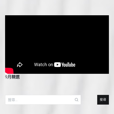
9
月精選
搜
尋
關