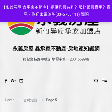
Skip
to
【永義房屋 鑫承家不動產】提供您最有利的服務跟最實用的資
content
訊，歡迎來電洽詢(03-5753111)
關閉
永義房屋 鑫承家不動產-房地產知識網
經紀業特許字號:府地價字第1120015599號
Home
Page 5
買房知識