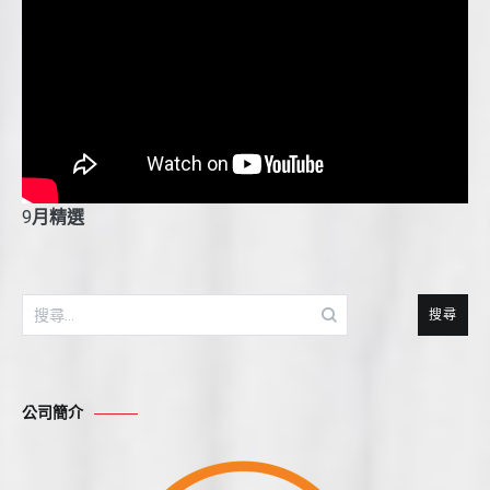
9
月精選
搜
尋
關
鍵
公司簡介
字: