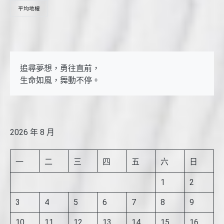
平均地權
追尋夢想，勇往直前，

生命如風，舞動不停。
2026 年 8 月
一
二
三
四
五
六
日
1
2
3
4
5
6
7
8
9
10
11
12
13
14
15
16