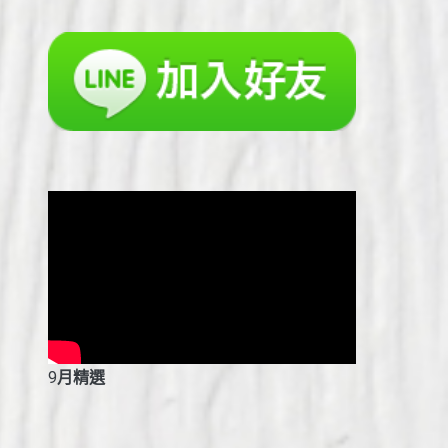
9
月精選