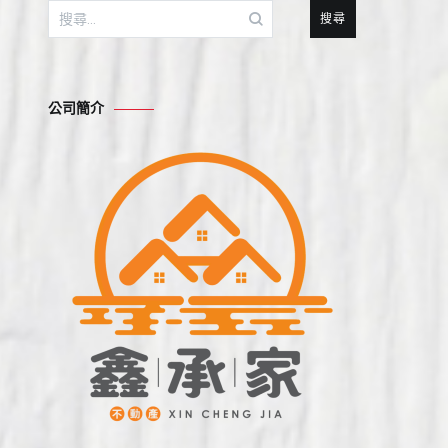
搜
尋
關
鍵
公司簡介
字: