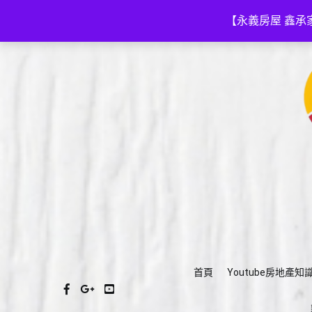
Skip
(03)575-3111
a035753111@gmail.com
to
【永義房屋 鑫承
content
首頁
Youtube房地產知