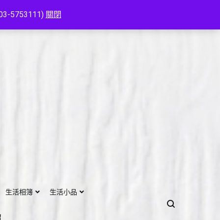
753111)
關閉
生活相簿
生活小品
紹