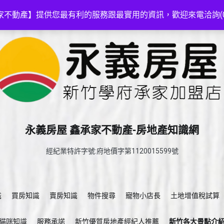
家不動產】提供您最有利的服務跟最實用的資訊，歡迎來電洽詢(03-5
永義房屋 鑫承家不動產-房地產知識網
經紀業特許字號:府地價字第1120015599號
識
買房知識
賣房知識
物件搜尋
寵物小店長
土地增值稅試算
貓咪知識
服務承諾
新竹優質房地產經紀人推薦
新竹各大景點介