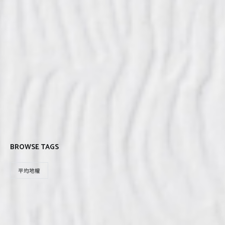
BROWSE TAGS
平均地權