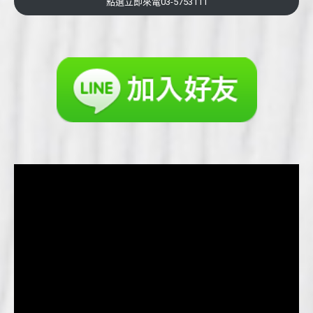
點選立即來電03-5753111