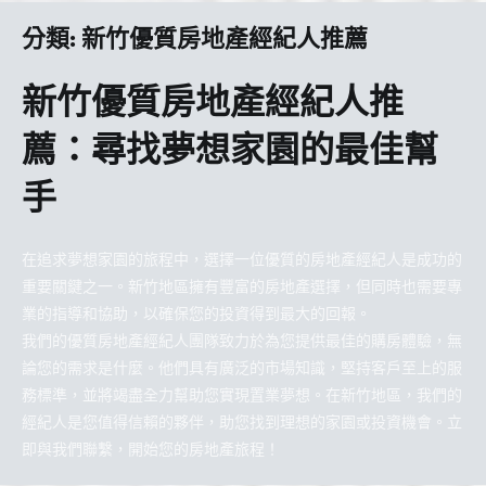
分類:
新竹優質房地產經紀人推薦
新竹優質房地產經紀人推
薦：尋找夢想家園的最佳幫
手
在追求夢想家園的旅程中，選擇一位優質的房地產經紀人是成功的
重要關鍵之一。新竹地區擁有豐富的房地產選擇，但同時也需要專
業的指導和協助，以確保您的投資得到最大的回報。
我們的優質房地產經紀人團隊致力於為您提供最佳的購房體驗，無
論您的需求是什麼。他們具有廣泛的市場知識，堅持客戶至上的服
務標準，並將竭盡全力幫助您實現置業夢想。在新竹地區，我們的
經紀人是您值得信賴的夥伴，助您找到理想的家園或投資機會。立
即與我們聯繫，開始您的房地產旅程！