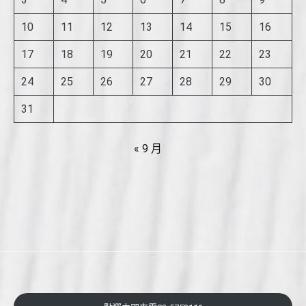
10
11
12
13
14
15
16
17
18
19
20
21
22
23
24
25
26
27
28
29
30
31
« 9 月