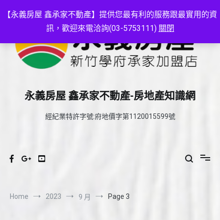
Skip
to
【永義房屋 鑫承家不動產】提供您最有利的服務跟最實用的資
content
訊，歡迎來電洽詢(03-5753111)
關閉
永義房屋 鑫承家不動產-房地產知識網
經紀業特許字號:府地價字第1120015599號
Home
2023
Page 3
9 月