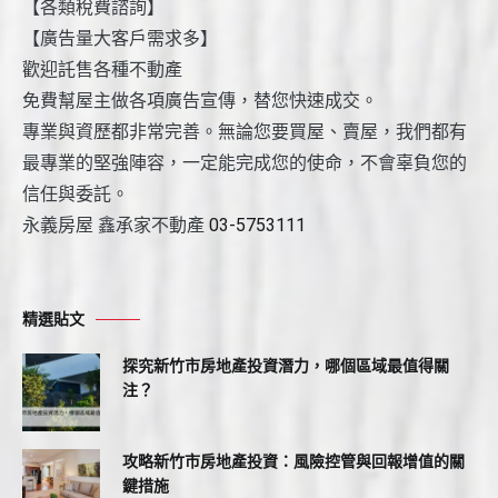
【各類稅費諮詢】
【廣告量大客戶需求多】
歡迎託售各種不動產
免費幫屋主做各項廣告宣傳，替您快速成交。
專業與資歷都非常完善。無論您要買屋、賣屋，我們都有
最專業的堅強陣容，一定能完成您的使命，不會辜負您的
信任與委託。
永義房屋 鑫承家不動產
03-5753111
精選貼文
探究新竹市房地產投資潛力，哪個區域最值得關
注？
攻略新竹市房地產投資：風險控管與回報增值的關
鍵措施