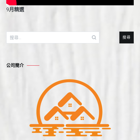
9
月精選
搜
尋
關
鍵
公司簡介
字: